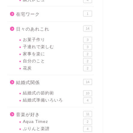
4
在宅ワーク
1
日々のあれこれ
14
お菓子作り
3
子連れで楽しむ
3
家事を楽に
2
自分のこと
2
花炭
2
結婚式関係
14
結婚式の節約術
10
結婚式準備いろいろ
4
音楽が好き
11
Aqua Timez
2
ぷりんと楽譜
4