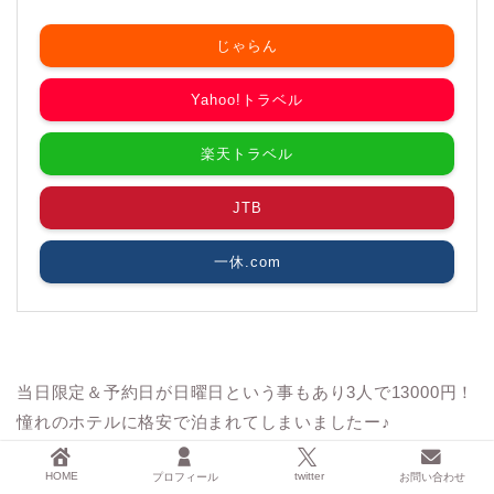
じゃらん
Yahoo!トラベル
楽天トラベル
JTB
一休.com
当日限定＆予約日が日曜日という事もあり3人で13000円！
憧れのホテルに格安で泊まれてしまいましたー♪
HOME
twitter
プロフィール
お問い合わせ
もちろん当日限定なので朝食、夕食はなしプランです。