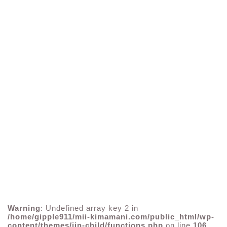
Warning
: Undefined array key 2 in
/home/gipple911/mii-kimamani.com/public_html/wp-
content/themes/jin-child/functions.php
on line
106