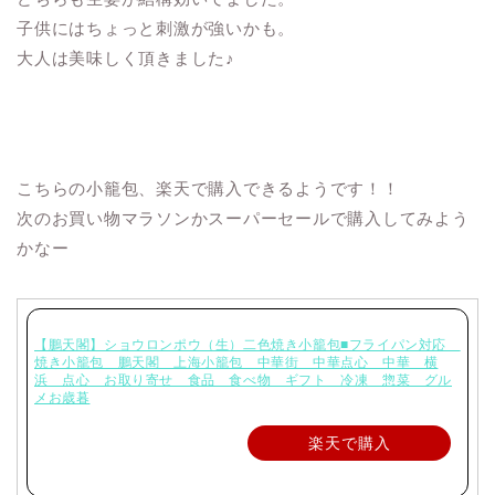
子供にはちょっと刺激が強いかも。
大人は美味しく頂きました♪
こちらの小籠包、楽天で購入できるようです！！
次のお買い物マラソンかスーパーセールで購入してみよう
かなー
【鵬天閣】ショウロンポウ（生）二色焼き小籠包■フライパン対応
焼き小籠包 鵬天閣 上海小籠包 中華街 中華点心 中華 横
浜 点心 お取り寄せ 食品 食べ物 ギフト 冷凍 惣菜 グル
メお歳暮
楽天で購入